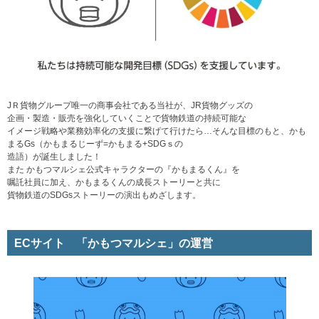
J
Ｒ貨物グループ唯一
の商事会社である当社が
、
JR
貨物グッズ
の
企
画
・
製造
・
販売を強化していくことで
貨物鉄道の
持続可能な
イメージ戦略
や
業務効率化
の
支援に繋げて行けたら
…
そんな目標のもと、かも
まる
Gs
（かもまるじーず
=
かもまる
+SDG
ｓの
造語）が誕生しました！
また かもつマルシェ公式キャラクターの
『
かもまるくん
』
を
嘱託社員に加え、かもまるくんの成長ストーリーと共に
貨物鉄道
の
SDGs
ストーリーの演出
もめざします。
ECサイト 「かもつマルシェ」の運営