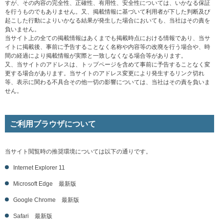
すが、その内容の完全性、正確性、有用性、安全性については、いかなる保証
を行うものでもありません。又、掲載情報に基づいて利用者が下した判断及び
起こした行動によりいかなる結果が発生した場合においても、当社はその責を
負いません。
当サイト上の全ての掲載情報はあくまでも掲載時点における情報であり、当サ
イトに掲載後、事前に予告することなく名称や内容等の改廃を行う場合や、時
間の経過により掲載情報が実際と一致しなくなる場合等があります。
又、当サイトのアドレスは、トップページを含めて事前に予告することなく変
更する場合があります。当サイトのアドレス変更により発生するリンク切れ
等、表示に関わる不具合その他一切の影響については、当社はその責を負いま
せん。
ご利用ブラウザについて
当サイト閲覧時の推奨環境については以下の通りです。
Internet Explorer 11
Microsoft Edge 最新版
Google Chrome 最新版
Safari 最新版