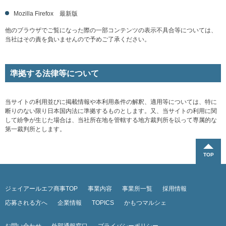
Mozilla Firefox 最新版
他のブラウザでご覧になった際の一部コンテンツの表示不具合等については、
当社はその責を負いませんので予めご了承ください。
準拠する法律等について
当サイトの利用並びに掲載情報や本利用条件の解釈、適用等については、特に
断りのない限り日本国内法に準拠するものとします。又、当サイトの利用に関
して紛争が生じた場合は、当社所在地を管轄する地方裁判所を以って専属的な
第一裁判所とします。
ジェイアールエフ商事TOP
事業内容
事業所一覧
採用情報
応募される方へ
企業情報
TOPICS
かもつマルシェ